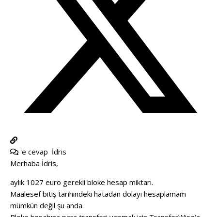
'e cevap
İdris
Merhaba İdris,
aylık 1027 euro gerekli bloke hesap miktarı.
Maalesef bitiş tarihindeki hatadan dolayı hesaplamam
mümkün değil şu anda.
Bloke hesabına para transferi yapmak için
TransferWise
‘a