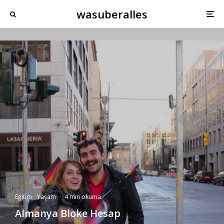
wasuberalles
Eğitim
Yaşam
·
4 min okuma
Almanya Bloke Hesap