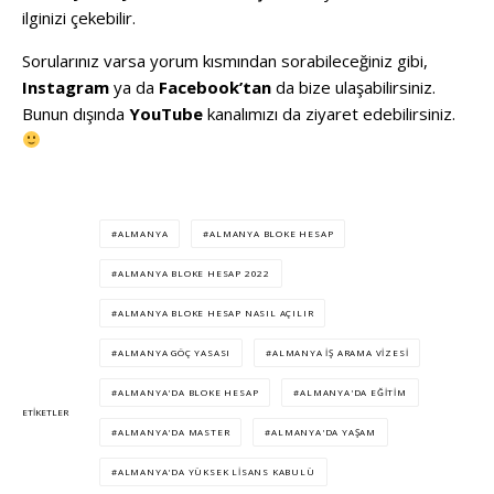
ilginizi çekebilir.
Sorularınız varsa yorum kısmından sorabileceğiniz gibi,
Instagram
ya da
Facebook’tan
da bize ulaşabilirsiniz.
Bunun dışında
YouTube
kanalımızı da ziyaret edebilirsiniz.
ALMANYA
ALMANYA BLOKE HESAP
ALMANYA BLOKE HESAP 2022
ALMANYA BLOKE HESAP NASIL AÇILIR
ALMANYA GÖÇ YASASI
ALMANYA IŞ ARAMA VIZESI
ALMANYA'DA BLOKE HESAP
ALMANYA'DA EĞITIM
ETIKETLER
ALMANYA'DA MASTER
ALMANYA'DA YAŞAM
ALMANYA'DA YÜKSEK LISANS KABULÜ