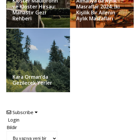
Kloster Maulbronn
Almanya’da Aylık
ve Kloster Hirsau:
Masraflar 2024: İki
Manastır Gezi
Kişilik Bir Ailenin
Rehberi
Aylık Masrafları
Kara Orman’da
Gezilecek Yerler
Subscribe
Login
Bildir