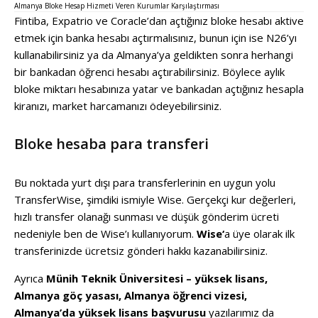
Almanya Bloke Hesap Hizmeti Veren Kurumlar Karşılaştırması
Fintiba, Expatrio ve Coracle’dan açtığınız bloke hesabı aktive
etmek için banka hesabı açtırmalısınız, bunun için ise N26’yı
kullanabilirsiniz ya da Almanya’ya geldikten sonra herhangi
bir bankadan öğrenci hesabı açtırabilirsiniz. Böylece aylık
bloke miktarı hesabınıza yatar ve bankadan açtığınız hesapla
kiranızı, market harcamanızı ödeyebilirsiniz.
Bloke hesaba para transferi
Bu noktada yurt dışı para transferlerinin en uygun yolu
TransferWise, şimdiki ismiyle Wise. Gerçekçi kur değerleri,
hızlı transfer olanağı sunması ve düşük gönderim ücreti
nedeniyle ben de Wise’ı kullanıyorum.
Wise
‘
a üye olarak ilk
transferinizde ücretsiz gönderi hakkı kazanabilirsiniz.
Ayrıca
Münih Teknik Üniversitesi – yüksek lisans
,
Almanya göç yasası
,
Almanya öğrenci vizesi
,
Almanya’da yüksek lisans başvurusu
yazılarımız da