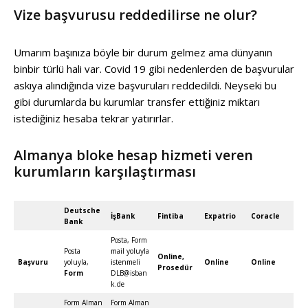
Vize başvurusu reddedilirse ne olur?
Umarım başınıza böyle bir durum gelmez ama dünyanın
binbir türlü hali var. Covid 19 gibi nedenlerden de başvurular
askıya alındığında vize başvuruları reddedildi. Neyseki bu
gibi durumlarda bu kurumlar transfer ettiğiniz miktarı
istediğiniz hesaba tekrar yatırırlar.
Almanya bloke hesap hizmeti veren
kurumların karşılaştırması
Deutsche
İşBank
Fintiba
Expatrio
Coracle
Bank
Posta, Form
Posta
mail yoluyla
Online
,
Başvuru
yoluyla,
istenmeli
Online
Online
Prosedür
Form
DLB@isban
k.de
Form Alman
Form Alman