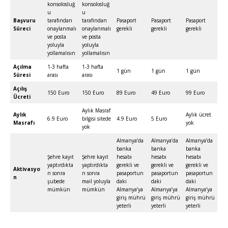
konsolosluğ
konsolosluğ
u
u
Başvuru
tarafından
tarafından
Pasaport
Pasaport
Pasaport
Süreci
onaylanmalı
onaylanmalı
gerekli
gerekli
gerekli
ve posta
ve posta
yoluyla
yoluyla
yollamalısın
yollamalısın
Açılma
1-3 hafta
1-3 hafta
1 gün
1 gün
1 gün
Süresi
arası
arası
Açılış
150 Euro
150 Euro
89 Euro
49 Euro
99 Euro
Ücreti
Aylık Masraf
Aylık
Aylık ücret
6.9 Euro
bilgisi sitede
4.9 Euro
5 Euro
Masrafı
yok
yok
Almanya’da
Almanya’da
Almanya’da
banka
banka
banka
Şehre kayıt
Şehre kayıt
hesabı
hesabı
hesabı
yaptırdıkta
yaptırdıkta
gerekli ve
gerekli ve
gerekli ve
Aktivasyo
n sonra
n sonra
pasaportun
pasaportun
pasaportun
n
şubede
mail yoluyla
daki
daki
daki
mümkün
mümkün
Almanya’ya
Almanya’ya
Almanya’ya
giriş mührü
giriş mührü
giriş mührü
yeterli
yeterli
yeterli