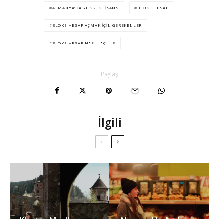
ALMANYA’DA YÜKSEK LISANS
BLOKE HESAP
BLOKE HESAP AÇMAK IÇIN GEREKENLER
BLOKE HESAP NASIL AÇILIR
Paylaş
İlgili