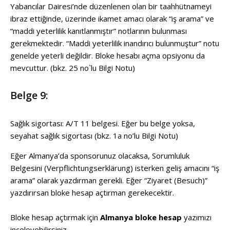
Yabancılar Dairesi’nde düzenlenen olan bir taahhütnameyi
ibraz ettiğinde, üzerinde ikamet amacı olarak “iş arama” ve
“maddi yeterlilik kanıtlanmıştır” notlarının bulunması
gerekmektedir. “Maddi yeterlilik inandırıcı bulunmuştur” notu
genelde yeterli değildir. Bloke hesabı açma opsiyonu da
mevcuttur. (bkz. 25 no`lu Bilgi Notu)
Belge 9:
Sağlık sigortası: A/T 11 belgesi. Eğer bu belge yoksa,
seyahat sağlık sigortası (bkz. 1a no’lu Bilgi Notu)
Eğer Almanya’da sponsorunuz olacaksa, Sorumluluk
Belgesini (Verpflichtungserklärung) isterken geliş amacını “iş
arama” olarak yazdırman gerekli. Eğer “Ziyaret (Besuch)”
yazdırırsan bloke hesap açtırman gerekecektir.
Bloke hesap açtırmak için
Almanya bloke hesap
yazımızı
inceleyebilirsiniz.