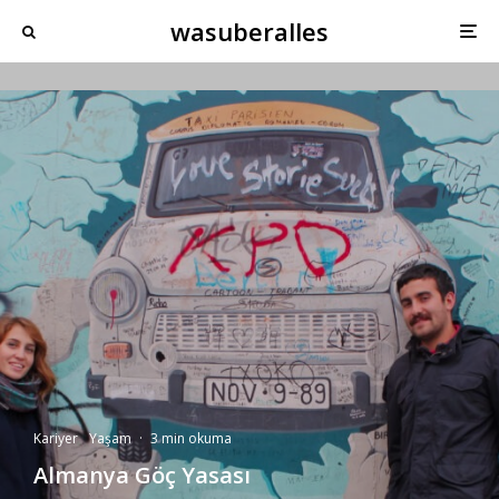
wasuberalles
Kariyer
Yaşam
·
3 min okuma
Almanya Göç Yasası