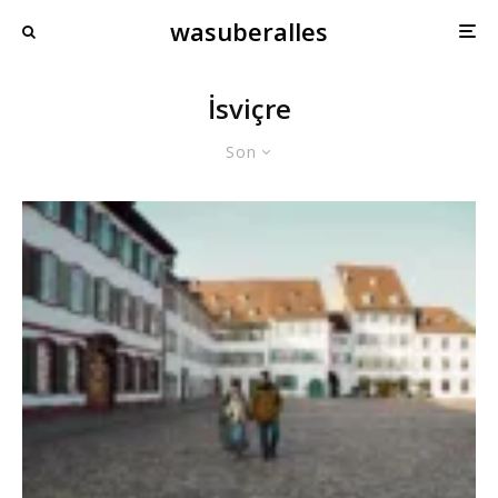
wasuberalles
İsviçre
Son