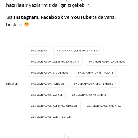
hazırlanır
yazılarımız da ilginizi çekebilir.
Biz
Instagram
,
Facebook
ve
YouTube
‘ta da varız,
bekleriz
ALMANYA
ALMANYA ÇALIŞMA SAATLERI
ALMANYA'DA ÇALIŞMA ŞARTLARI
ALMANYA'DA ÇALIŞMAK
ALMANYA'DA IŞ BULMAK
ALMANYA'DA IŞ HAYATI
ALMANYA'DA KARIYER
ALMANYA'DA MÜHENDISLIK
ETIKETLER
ALMANYA'DA YAŞAM
ALMANYA'DA YILLIK IZIN
ALMANYA'DA ÇALIŞMA ORTAMI
ALMANYA'DA SENDIKA
ALMANYA'DA YAN HAKLAR
Paylaş