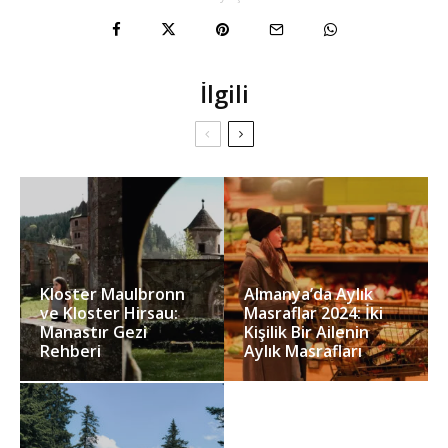
İlgili
Kloster Maulbronn
Almanya’da Aylık
ve Kloster Hirsau:
Masraflar 2024: İki
Manastır Gezi
Kişilik Bir Ailenin
Rehberi
Aylık Masrafları