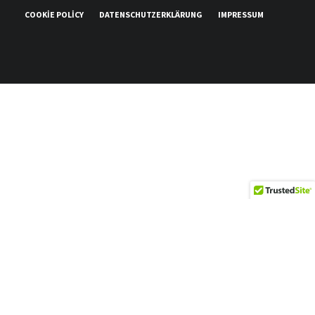
COOKIE POLICY
DATENSCHUTZERKLÄRUNG
IMPRESSUM
0
Düşüncelerinizi bizimle paylaşın!
x