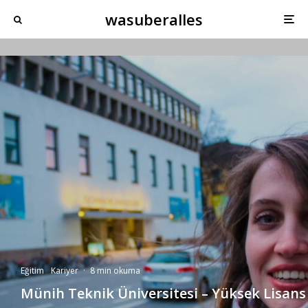
wasuberalles
Eğitim
Kariyer
·
8 min okuma
Münih Teknik Üniversitesi – Yüksek Lisans