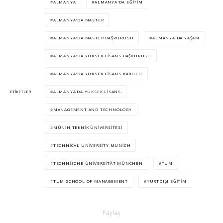
ALMANYA
ALMANYA'DA EĞITIM
ALMANYA'DA MASTER
ALMANYA'DA MASTER BAŞVURUSU
ALMANYA'DA YAŞAM
ALMANYA'DA YÜKSEK LISANS BAŞVURUSU
ALMANYA'DA YÜKSEK LISANS KABULÜ
ALMANYA’DA YÜKSEK LISANS
ETIKETLER
MANAGEMENT AND TECHNOLOGY
MÜNIH TEKNIK ÜNIVERSITESI
TECHNICAL UNIVERSITY MUNICH
TECHNISCHE ÜNIVERSITÄT MÜNCHEN
TUM
TUM SCHOOL OF MANAGEMENT
YURTDIŞI EĞITIM
Paylaş