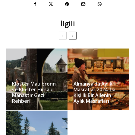
İlgili
Kloster Maulbronn
Almanya’da Aylık
ve Kloster Hirsau:
Masraflar 2024: İki
Manastır Gezi
Kişilik Bir Ailenin
Rehberi
Aylık Masrafları