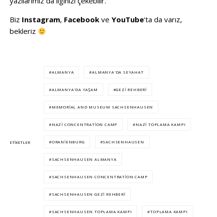
yazılarımız da ilginizi çekebilir.
Biz
Instagram
,
Facebook
ve
YouTube
‘ta da varız,
bekleriz
ALMANYA
ALMANYA'DA SEYAHAT
ALMANYA'DA YAŞAM
GEZI REHBERI
MEMORIAL AND MUSEUM SACHSENHAUSEN
NAZI CONCENTRATION CAMP
NAZI TOPLAMA KAMPI
ORANIENBURG
SACHSENHAUSEN
ETIKETLER
SACHSENHAUSEN ALMANYA
SACHSENHAUSEN CONCENTRATION CAMP
SACHSENHAUSEN GEZI REHBERI
SACHSENHAUSEN TOPLAMA KAMPI
TOPLAMA KAMPI