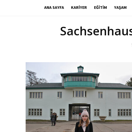
ANA SAYFA
KARIYER
EĞITIM
YAŞAM
Sachsenhaus