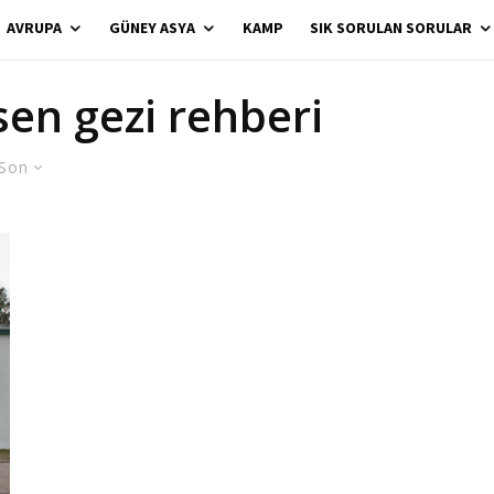
AVRUPA
GÜNEY ASYA
KAMP
SIK SORULAN SORULAR
en gezi rehberi
Son