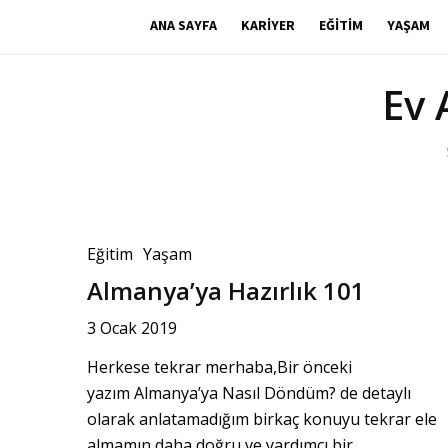
ANA SAYFA
KARIYER
EĞITIM
YAŞAM
Ev
Eğitim
Yaşam
Almanya’ya Hazırlık 101
3 Ocak 2019
Herkese tekrar merhaba,Bir önceki
yazım Almanya’ya Nasıl Döndüm? de detaylı
olarak anlatamadığım birkaç konuyu tekrar ele
almamın daha doğru ve yardımcı bir...