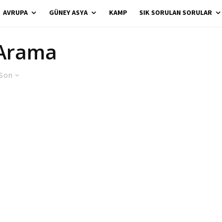
AVRUPA
GÜNEY ASYA
KAMP
SIK SORULAN SORULAR
 Arama
Son