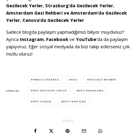
Gezilecek Yerler
,
Strazburg’da Gezilecek Yerler
,
Amsterdam Gezi Rehberi ve Amsterdam’da Gezilecek
Yerler
,
Cenova’da Gezilecek Yerler
Sadece blogda paylaşım yapmadığımızı biliyor muydunuz?
Ayrıca
Instagram
,
Facebook
ve
YouTube
‘da da paylaşım
yapıyoruz. Eğer sosyal medyada da bizi takip ederseniz çok
mutlu oluruz!
FRANSIZ RIVIERASI
NICE
NICE GEZI REHBERI
NICE GEZILECEK YERLER
NICE KONAKLAMA
ETIKETLER
NICE ULAŞIM
NICE YEME IÇME
Paylaş