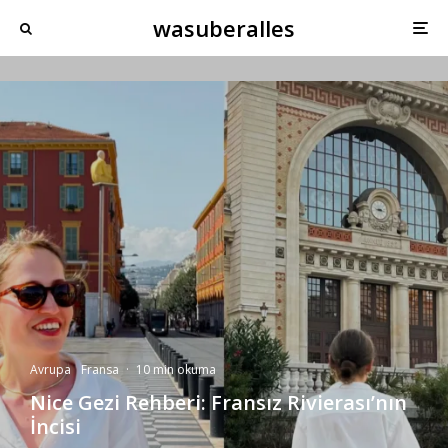
wasuberalles
Avrupa
Fransa
·
10 min okuma
Nice Gezi Rehberi: Fransız Rivierası’nın
İncisi