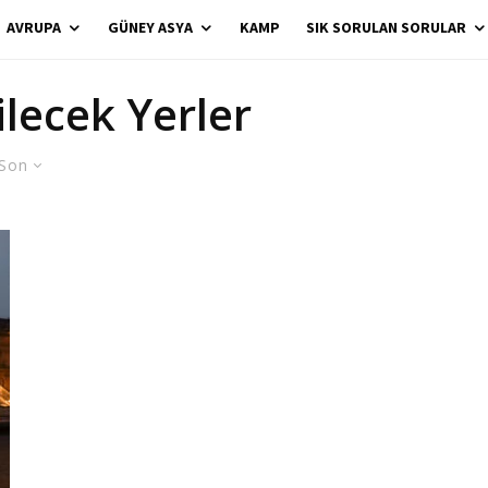
AVRUPA
GÜNEY ASYA
KAMP
SIK SORULAN SORULAR
ilecek Yerler
Son