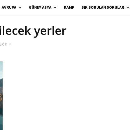
AVRUPA
GÜNEY ASYA
KAMP
SIK SORULAN SORULAR
ilecek yerler
Son