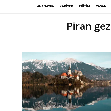
ANA SAYFA
KARIYER
EĞITIM
YAŞAM
Piran gez