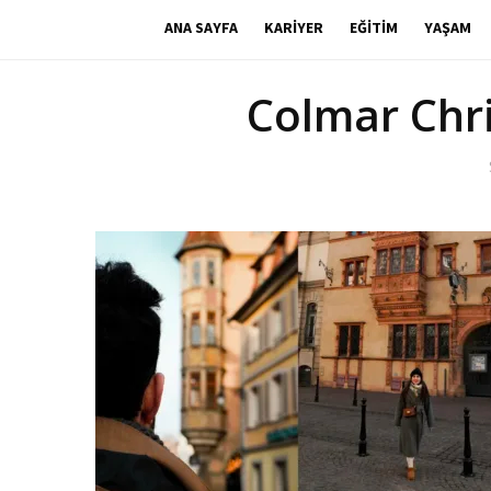
ANA SAYFA
KARIYER
EĞITIM
YAŞAM
Colmar Chr