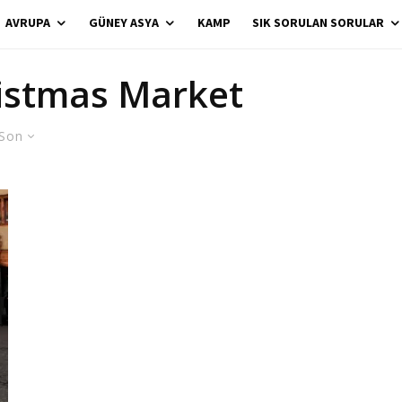
AVRUPA
GÜNEY ASYA
KAMP
SIK SORULAN SORULAR
istmas Market
Son